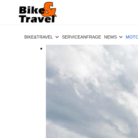
BIKE&TRAVEL
SERVICEANFRAGE
NEWS
MOTO