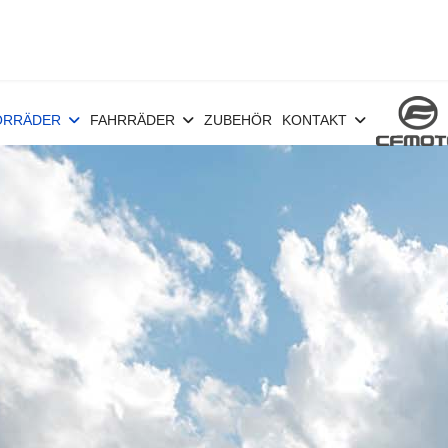
RRÄDER
FAHRRÄDER
ZUBEHÖR
KONTAKT